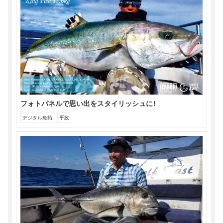
き
い
開
ま
ウ
き
す)
ィ
ま
ン
す)
ド
ウ
で
開
き
ま
す)
フォトパネルで思い出をスタイリッシュに！
デジタル魚拓
平政