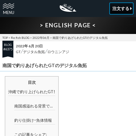
注文する
> ENGLISH PAGE <
TOP
>
Re:fish BLOG
>
2022年06月
>
南国で釣りあげられたGTのデジタル魚拓
BLOG
2022年 6月 20日
#6375
GT
デジタル魚拓
ロウニンアジ
南国で釣りあげられたGTのデジタル魚拓
目次
沖縄で釣り上げられたGT！
南国感溢れる背景で…
釣り仕掛け・魚体情報
この記事をシェア: