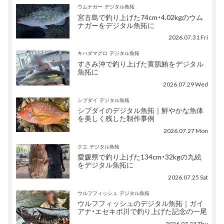
ウムナガー
デジタル魚拓
宮古島で釣り上げた74cm・4.02kgのウム
ナガーをデジタル魚拓に
2026.07.31 Fri
キハダマグロ
デジタル魚拓
すさみ沖で釣り上げた黄肌鮪をデジタル
魚拓に
2026.07.29 Wed
シブダイ
デジタル魚拓
シブダイのデジタル魚拓｜鮮やかな魚体
を美しく残した制作事例
2026.07.27 Mon
クエ
デジタル魚拓
愛媛県で釣り上げた134cm・32kgの九絵
をデジタル魚拓に
2026.07.25 Sat
ウルフフィッシュ
デジタル魚拓
ウルフフィッシュのデジタル魚拓｜ガイ
アナ・エセキボ川で釣り上げた記念の一尾
2026.07.23 Thu