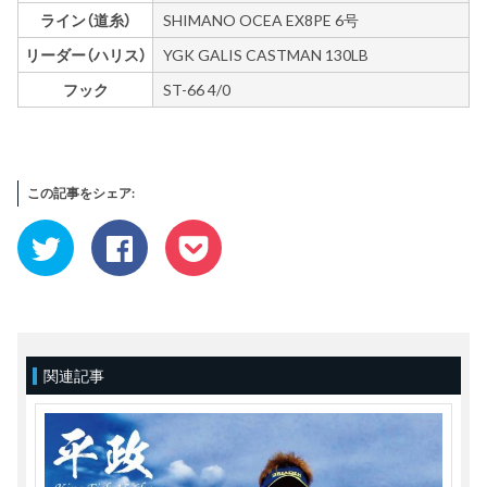
ライン（道糸）
SHIMANO OCEA EX8PE 6号
リーダー（ハリス）
YGK GALIS CASTMAN 130LB
フック
ST-66 4/0
この記事をシェア:
ク
Facebook
ク
リ
で
リ
ッ
共
ッ
ク
有
ク
し
す
し
て
る
て
Twitter
に
Pocket
で
は
で
共
ク
シ
有
リ
ェ
(新
ッ
ア
関連記事
し
ク
(新
い
し
し
ウ
て
い
ィ
く
ウ
ン
だ
ィ
ド
さ
ン
ウ
い
ド
で
(新
ウ
開
し
で