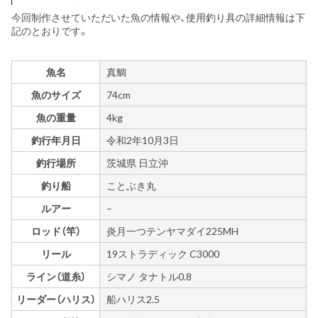
今回制作させていただいた魚の情報や、使用釣り具の詳細情報は下
記のとおりです。
魚名
真鯛
魚のサイズ
74cm
魚の重量
4kg
釣行年月日
令和2年10月3日
釣行場所
茨城県 日立沖
釣り船
ことぶき丸
ルアー
–
ロッド（竿）
炎月一つテンヤマダイ225MH
リール
19ストラディック C3000
ライン（道糸）
シマノ タナトル0.8
リーダー（ハリス）
船ハリス2.5