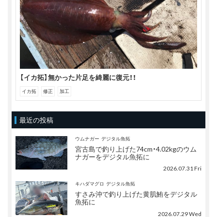
【イカ拓】無かった片足を綺麗に復元！！
イカ拓
修正
加工
最近の投稿
ウムナガー
デジタル魚拓
宮古島で釣り上げた74cm・4.02kgのウム
ナガーをデジタル魚拓に
2026.07.31 Fri
キハダマグロ
デジタル魚拓
すさみ沖で釣り上げた黄肌鮪をデジタル
魚拓に
2026.07.29 Wed