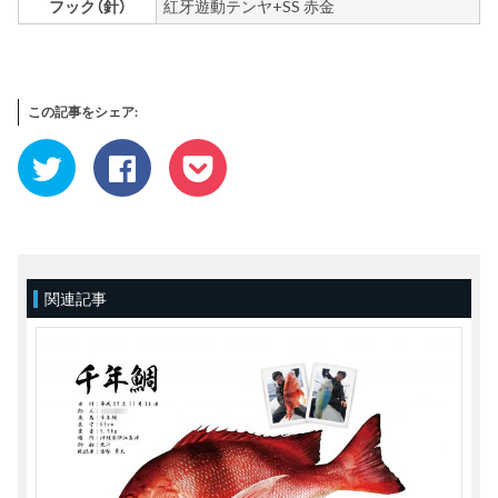
フック（針）
紅牙遊動テンヤ+SS 赤金
この記事をシェア:
ク
Facebook
ク
リ
で
リ
ッ
共
ッ
ク
有
ク
し
す
し
て
る
て
Twitter
に
Pocket
で
は
で
共
ク
シ
有
リ
ェ
(新
ッ
ア
関連記事
し
ク
(新
い
し
し
ウ
て
い
ィ
く
ウ
ン
だ
ィ
ド
さ
ン
ウ
い
ド
で
(新
ウ
開
し
で
き
い
開
ま
ウ
き
す)
ィ
ま
ン
す)
ド
ウ