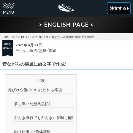
注文する
> ENGLISH PAGE <
TOP
>
Re:fish BLOG
>
2021年04月
>
昔ながらの墨風に縦文字で作成！
BLOG
2021年 4月 21日
#5497
デジタル魚拓
墨風
真鯛
昔ながらの墨風に縦文字で作成！
目次
尾びれや傷のついたヒレも修復！
落ち着いた墨風魚拓に
右向き撮影でも左向きに反転可能！
釣り仕掛け・魚体情報