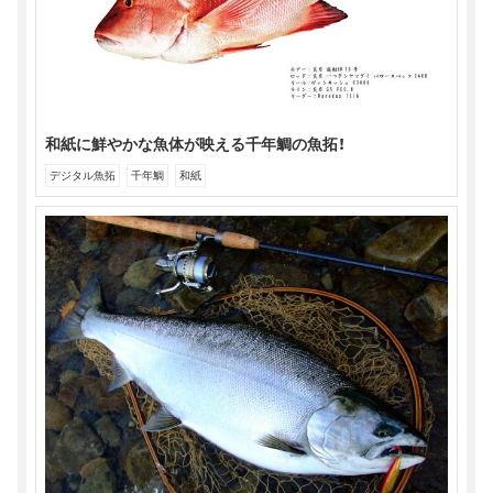
で
開
き
ま
す)
和紙に鮮やかな魚体が映える千年鯛の魚拓！
デジタル魚拓
千年鯛
和紙