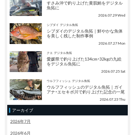
すさみ沖で釣り上げた黄肌鮪をデジタル
魚拓に
2026.07.29 Wed
シブダイ
デジタル魚拓
シブダイのデジタル魚拓｜鮮やかな魚体
を美しく残した制作事例
2026.07.27 Mon
クエ
デジタル魚拓
愛媛県で釣り上げた134cm・32kgの九絵
をデジタル魚拓に
2026.07.25 Sat
ウルフフィッシュ
デジタル魚拓
ウルフフィッシュのデジタル魚拓｜ガイ
アナ・エセキボ川で釣り上げた記念の一尾
2026.07.23 Thu
アーカイブ
2026年7月
2026年6月