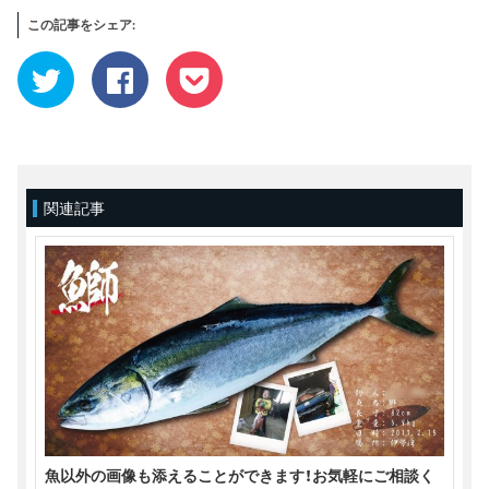
この記事をシェア:
ク
Facebook
ク
リ
で
リ
ッ
共
ッ
ク
有
ク
し
す
し
て
る
て
Twitter
に
Pocket
で
は
で
共
ク
シ
有
リ
ェ
(新
ッ
ア
関連記事
し
ク
(新
い
し
し
ウ
て
い
ィ
く
ウ
ン
だ
ィ
ド
さ
ン
ウ
い
ド
で
(新
ウ
開
し
で
き
い
開
ま
ウ
き
す)
ィ
ま
ン
す)
ド
ウ
で
開
き
ま
す)
魚以外の画像も添えることができます！お気軽にご相談く