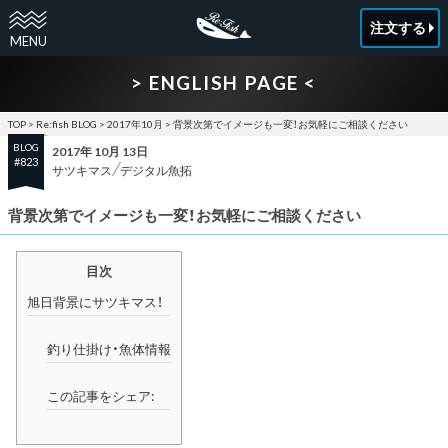
注文する
> ENGLISH PAGE <
TOP
>
Re:fish BLOG
>
2017年10月
>
背景次第でイメージも一変！お気軽にご相談ください
BLOG
2017年 10月 13日
#823
サツキマス
デジタル魚拓
背景次第でイメージも一変！お気軽にご相談ください
目次
旭日背景にサツキマス！
釣り仕掛け・魚体情報
この記事をシェア: