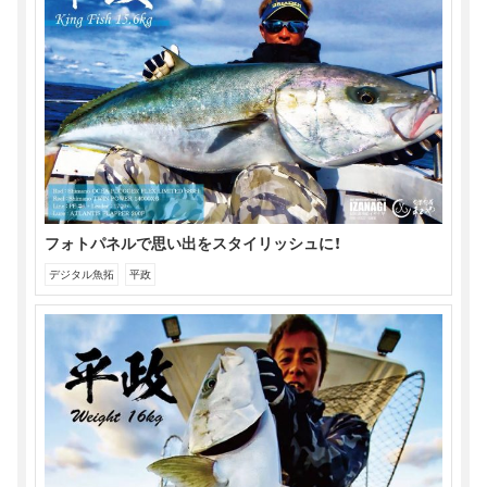
で
(新
ウ
開
し
で
き
い
開
ま
ウ
き
す)
ィ
ま
ン
す)
ド
ウ
で
開
き
ま
す)
フォトパネルで思い出をスタイリッシュに！
デジタル魚拓
平政