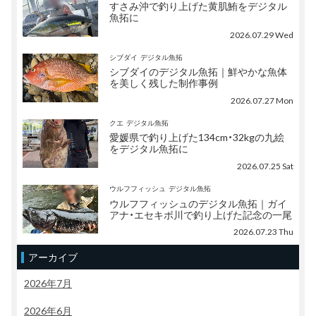
すさみ沖で釣り上げた黄肌鮪をデジタル
魚拓に
2026.07.29 Wed
シブダイ
デジタル魚拓
シブダイのデジタル魚拓｜鮮やかな魚体
を美しく残した制作事例
2026.07.27 Mon
クエ
デジタル魚拓
愛媛県で釣り上げた134cm・32kgの九絵
をデジタル魚拓に
2026.07.25 Sat
ウルフフィッシュ
デジタル魚拓
ウルフフィッシュのデジタル魚拓｜ガイ
アナ・エセキボ川で釣り上げた記念の一尾
2026.07.23 Thu
アーカイブ
2026年7月
2026年6月