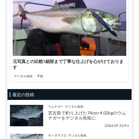
元写真との比較！細部まで丁寧な仕上げを心がけておりま
す
デジタル魚拓
平政
最近の投稿
ウムナガー
デジタル魚拓
宮古島で釣り上げた74cm・4.02kgのウム
ナガーをデジタル魚拓に
2026.07.31 Fri
キハダマグロ
デジタル魚拓