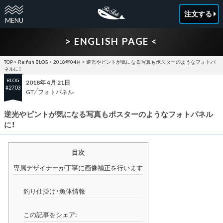
注文する
> ENGLISH PAGE <
TOP
>
Re:fish BLOG
>
2018年04月
>
逆光やピントが気になる写真もポスターのようなフォトパ
ネルに！
BLOG
2018年 4月 21日
#2703
GT
フォトパネル
逆光やピントが気になる写真もポスターのようなフォトパネル
に！
目次
専属デザイナーが丁寧に画像補正を行います
釣り仕掛け・魚体情報
この記事をシェア: