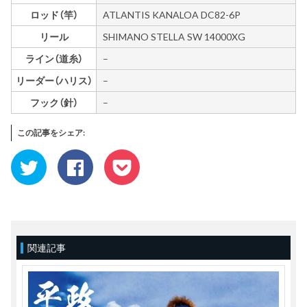
ロッド（竿）
ATLANTIS KANALOA DC82-6P
リール
SHIMANO STELLA SW 14000XG
ライン（道糸）
–
リーダー（ハリス）
–
フック（針）
–
この記事をシェア:
ク
Facebook
ク
リ
で
リ
ッ
共
ッ
ク
有
ク
し
す
し
て
る
て
Twitter
に
Pocket
で
は
で
共
ク
シ
有
リ
ェ
(新
ッ
ア
関連記事
し
ク
(新
い
し
し
ウ
て
い
ィ
く
ウ
ン
だ
ィ
ド
さ
ン
ウ
い
ド