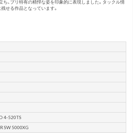
立ち、ブリ特有の精悍な姿を印象的に表現しました。タックル情
に残せる作品となっています。
O 4-520TS
R SW 5000XG