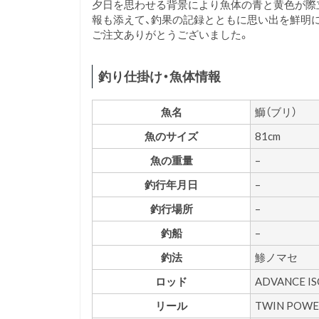
夕日を思わせる背景により魚体の青と黄色が際
報も添えて、釣果の記録とともに思い出を鮮明
ご注文ありがとうございました。
釣り仕掛け・魚体情報
魚名
鰤（ブリ）
魚のサイズ
81cm
魚の重量
–
釣行年月日
–
釣行場所
–
釣船
–
釣法
鯵ノマセ
ロッド
ADVANCE IS
リール
TWIN POWE