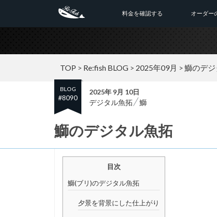
料金を確認する
オーダー
TOP
>
Re:fish BLOG
>
2025年09月
>
鰤のデジ
BLOG
2025年 9月 10日
#8090
デジタル魚拓
鰤
鰤のデジタル魚拓
目次
鰤(ブリ)のデジタル魚拓
夕景を背景にした仕上がり