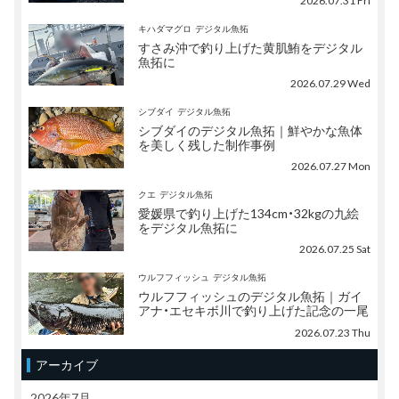
2026.07.31 Fri
キハダマグロ
デジタル魚拓
すさみ沖で釣り上げた黄肌鮪をデジタル
魚拓に
2026.07.29 Wed
シブダイ
デジタル魚拓
シブダイのデジタル魚拓｜鮮やかな魚体
を美しく残した制作事例
2026.07.27 Mon
クエ
デジタル魚拓
愛媛県で釣り上げた134cm・32kgの九絵
をデジタル魚拓に
2026.07.25 Sat
ウルフフィッシュ
デジタル魚拓
ウルフフィッシュのデジタル魚拓｜ガイ
アナ・エセキボ川で釣り上げた記念の一尾
2026.07.23 Thu
アーカイブ
2026年7月