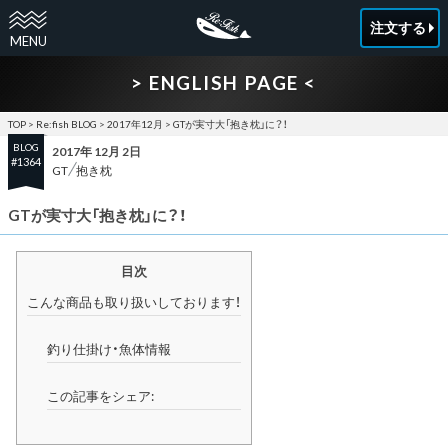
注文する
> ENGLISH PAGE <
TOP
>
Re:fish BLOG
>
2017年12月
>
GTが実寸大「抱き枕」に？！
BLOG
2017年 12月 2日
#1364
GT
抱き枕
GTが実寸大「抱き枕」に？！
目次
こんな商品も取り扱いしております！
釣り仕掛け・魚体情報
この記事をシェア: