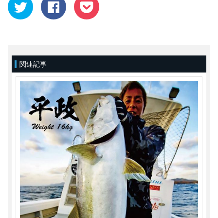
ク
Facebook
ク
リ
で
リ
ッ
共
ッ
ク
有
ク
し
す
し
て
る
て
Twitter
に
Pocket
で
は
で
共
ク
シ
有
リ
ェ
(新
ッ
ア
関連記事
し
ク
(新
い
し
し
ウ
て
い
ィ
く
ウ
ン
だ
ィ
ド
さ
ン
ウ
い
ド
で
(新
ウ
開
し
で
き
い
開
ま
ウ
き
す)
ィ
ま
ン
す)
ド
ウ
で
開
き
ま
す)