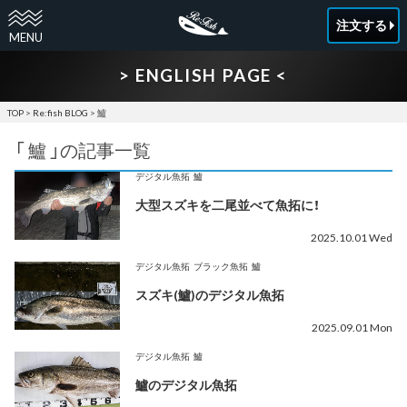
注文する
> ENGLISH PAGE <
TOP
>
Re:fish BLOG
> 鱸
「 鱸 」の記事一覧
デジタル魚拓
鱸
大型スズキを二尾並べて魚拓に！
2025.10.01 Wed
デジタル魚拓
ブラック魚拓
鱸
スズキ(鱸)のデジタル魚拓
2025.09.01 Mon
デジタル魚拓
鱸
鱸のデジタル魚拓