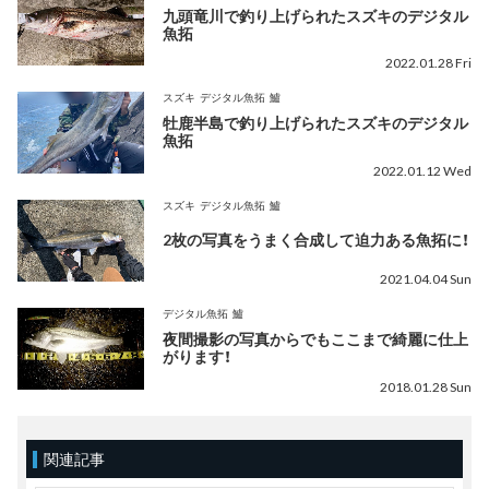
九頭竜川で釣り上げられたスズキのデジタル
魚拓
2022.01.28 Fri
スズキ
デジタル魚拓
鱸
牡鹿半島で釣り上げられたスズキのデジタル
魚拓
2022.01.12 Wed
スズキ
デジタル魚拓
鱸
2枚の写真をうまく合成して迫力ある魚拓に！
2021.04.04 Sun
デジタル魚拓
鱸
夜間撮影の写真からでもここまで綺麗に仕上
がります！
2018.01.28 Sun
関連記事