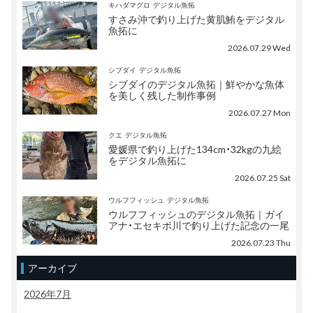
キハダマグロ
デジタル魚拓
すさみ沖で釣り上げた黄肌鮪をデジタル
魚拓に
2026.07.29 Wed
シブダイ
デジタル魚拓
シブダイのデジタル魚拓｜鮮やかな魚体
を美しく残した制作事例
2026.07.27 Mon
クエ
デジタル魚拓
愛媛県で釣り上げた134cm・32kgの九絵
をデジタル魚拓に
2026.07.25 Sat
ウルフフィッシュ
デジタル魚拓
ウルフフィッシュのデジタル魚拓｜ガイ
アナ・エセキボ川で釣り上げた記念の一尾
2026.07.23 Thu
アーカイブ
2026年7月